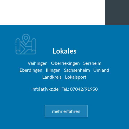
Lokales
Vaihingen
Oberriexingen
Sersheim
Eberdingen
Illingen
Sachsenheim
Umland
Landkreis
Lokalsport
info[at]vkz.de
| Tel.: 07042/91950
mehr erfahren