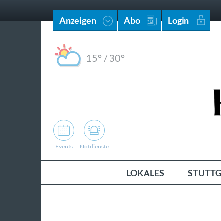
Anzeigen
Abo
Login
15°
/
30°
Events
Notdienste
LOKALES
STUTTG