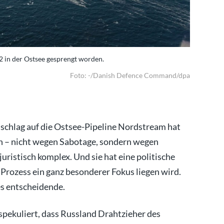
2 in der Ostsee gesprengt worden.
Im Septemb
Foto: -/Danish Defence Command/dpa
nschlag auf die Ostsee-Pipeline Nordstream hat
n – nicht wegen Sabotage, sondern wegen
uristisch komplex. Und sie hat eine politische
Prozess ein ganz besonderer Fokus liegen wird.
les entscheidende.
pekuliert, dass Russland Drahtzieher des