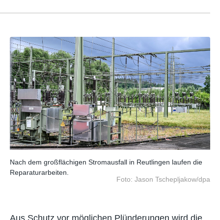
e
Nach dem großflächigen Stromausfall in Reutlingen laufen die
Nac
Reparaturarbeiten.
Rep
dpa
Foto: Jason Tschepljakow/dpa
Aus Schutz vor möglichen Plünderungen wird die