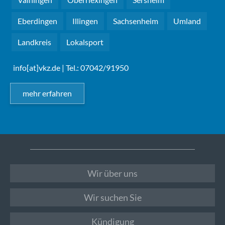
Eberdingen
Illingen
Sachsenheim
Umland
Landkreis
Lokalsport
info[at]vkz.de
| Tel.: 07042/91950
mehr erfahren
Wir über uns
Wir suchen Sie
Kündigung