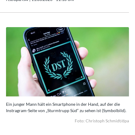
Ein junger Mann hält ein Smartphone in der Hand, auf der die
Ein
).
Instragram-Seite von „Sturmtrupp Süd“ zu sehen ist (Symbolbild).
Ins
dpa
Foto: Christoph Schmidt/dpa