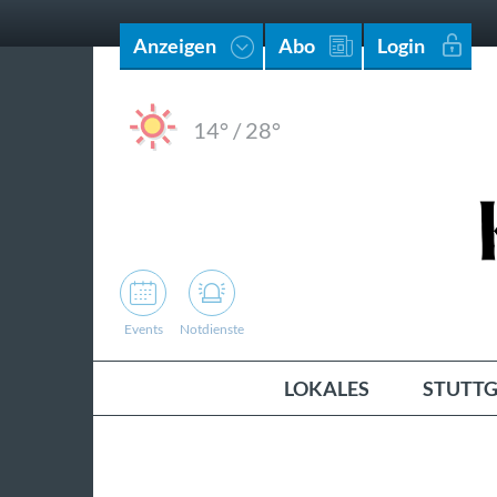
Anzeigen
Abo
Login
14°
/
28°
Events
Notdienste
LOKALES
STUTTG