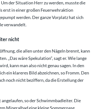
t. Um der Situation Herr zu werden, musste die
s erst in einer großen Feuerwehraktion
gepumpt werden. Der ganze Vorplatz hat sich
lle verwandelt.
ter nicht
ffnung, die allen unter den Nägeln brennt, kann
n. „Das wäre Spekulation“, sagt er. Wie lange
ird, kann man also nicht genau sagen. In den
h ein klareres Bild abzeichnen, so Fromm. Den
h noch nicht beziffern, da die Erstellung der
 angelaufen, so der Schwimmbadleiter. Die
dem Mineralbad eine kleine Sommeroase