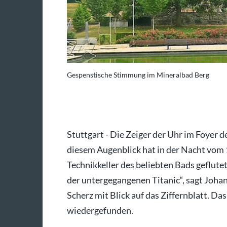
Gespenstische Stimmung im Mineralbad Berg
to: Carina Kriebernig
Stuttgart - Die Zeiger der Uhr im Foyer 
diesem Augenblick hat in der Nacht vom 
Technikkeller des beliebten Bads geflutet.
der untergegangenen Titanic“, sagt Joha
Scherz mit Blick auf das Ziffernblatt. D
wiedergefunden.