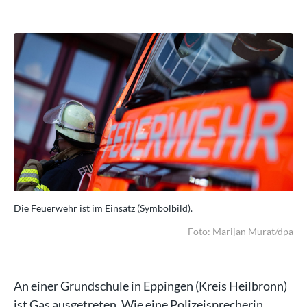
Die Feuerwehr ist im Einsatz (Symbolbild).
Die
dpa
Foto: Marijan Murat/dpa
An einer Grundschule in Eppingen (Kreis Heilbronn)
ist Gas ausgetreten. Wie eine Polizeisprecherin