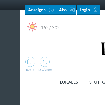
Anzeigen
Abo
Login
15°
/
30°
Events
Notdienste
LOKALES
STUTTG