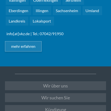
Vaihingen
Oberriexingen
Sersheim
Eberdingen
Illingen
Sachsenheim
Umland
Landkreis
Lokalsport
info[at]vkz.de
| Tel.: 07042/91950
mehr erfahren
Wir über uns
Wir suchen Sie
Kündigung