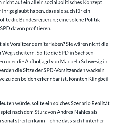
 nicht auf ein allein sozialpolitisches Konzept
ihr geglaubt haben, dass sie auch für ein
Sollte die Bundesregierung eine solche Politik
SPD davon profitieren.
 als Vorsitzende miterleben? Sie wären nicht die
n Weg scheitern. Sollte die SPD in Sachsen-
n oder die Aufholjagd von Manuela Schwesig in
rden die Sitze der SPD-Vorsitzenden wackeln.
ve zu den beiden erkennbar ist, könnten Klingbeil
euten würde, sollte ein solches Szenario Realität
eispiel nach dem Sturz von Andrea Nahles als
ersonal streiten kann – ohne dass sich hinterher