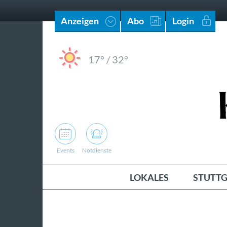
Anzeigen
Abo
Login
17°
/
32°
Events
Notdienste
LOKALES
STUTTG