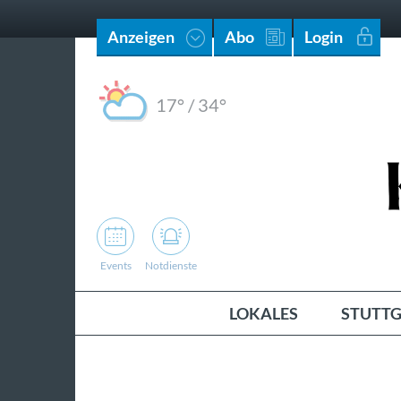
Anzeigen
Abo
Login
17°
/
34°
Events
Notdienste
LOKALES
STUTTG