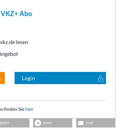
m VKZ+ Abo
 vkz.de lesen
-Angebot
Login
s finden Sie
hier
teilen
teilen
mail