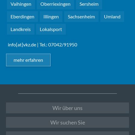
Vaihingen
Oberriexingen
Sersheim
Eberdingen
Illingen
Sachsenheim
Umland
Landkreis
Lokalsport
info[at]vkz.de
| Tel.: 07042/91950
mehr erfahren
Wir über uns
Wir suchen Sie