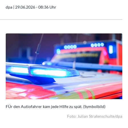
dpa |
29.06.2026 - 08:36 Uhr
FÜr den Autiofahrer kam jede HIlfe zu spät. (Symbolbild)
FÜr
/dpa
Foto: Julian Stratenschulte/dpa