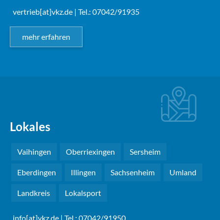
vertrieb[at]vkz.de
| Tel.: 07042/91935
mehr erfahren
Lokales
Vaihingen
Oberriexingen
Sersheim
Eberdingen
Illingen
Sachsenheim
Umland
Landkreis
Lokalsport
info[at]vkz.de
| Tel.: 07042/91950