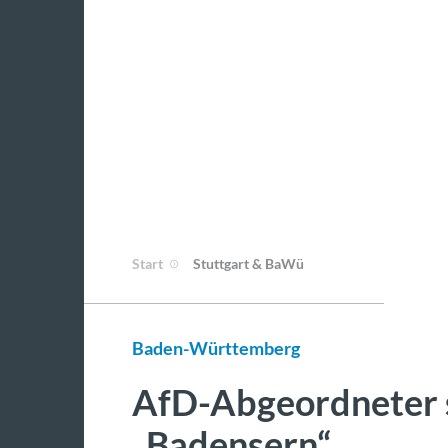
Start
Stuttgart & BaWü
Baden-Württemberg
AfD-Abgeordneter s
„Badensern“