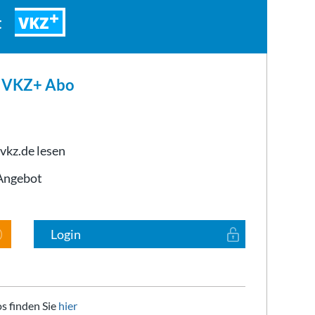
VKZ
t
m VKZ+ Abo
 vkz.de lesen
-Angebot
Login
s finden Sie
hier