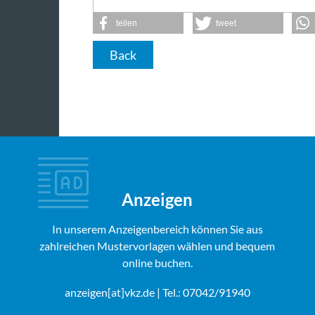
teilen
tweet
Back
Anzeigen
In unserem Anzeigenbereich können Sie aus
zahlreichen Mustervorlagen wählen und bequem
online buchen.
anzeigen[at]vkz.de
| Tel.: 07042/91940