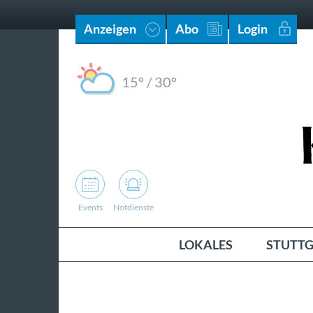
Anzeigen
Abo
Login
15°
/
30°
Events
Notdienste
LOKALES
STUTTG