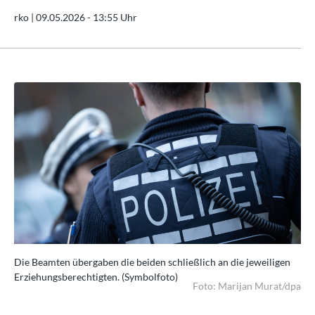
rko |
09.05.2026 - 13:55 Uhr
n
Die Beamten übergaben die beiden schließlich an die jeweiligen
Die
Erziehungsberechtigten. (Symbolfoto)
Erz
dpa
Foto: Marijan Murat/dpa