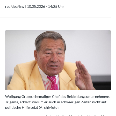
red/dpa/lsw |
10.05.2026 - 14:25 Uhr
ens
Wolfgang Grupp, ehemaliger Chef des Bekleidungsunternehmens
Wo
f
Trigema, erklärt, warum er auch in schwierigen Zeiten nicht auf
Tri
politische Hilfe setzt (Archivfoto).
pol