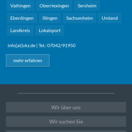
Vaihingen
Oberriexingen
Sersheim
Eberdingen
Illingen
Sachsenheim
Umland
Landkreis
Lokalsport
info[at]vkz.de
| Tel.: 07042/91950
mehr erfahren
Wir über uns
Wir suchen Sie