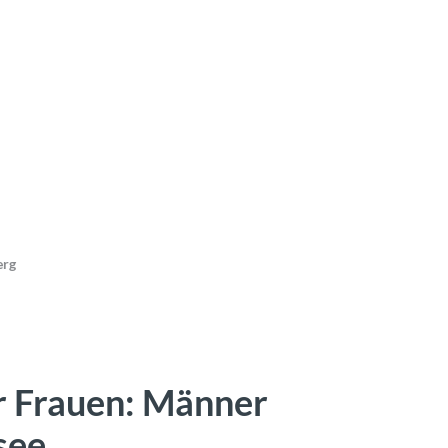
erg
r Frauen: Männer
see