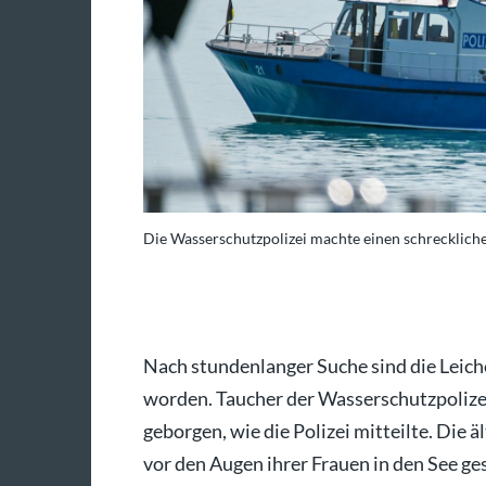
Die Wasserschutzpolizei machte einen schrecklich
a/Jason Tschepljakow
Nach stundenlanger Suche sind die Lei
worden. Taucher der Wasserschutzpolizei
geborgen, wie die Polizei mitteilte. Di
vor den Augen ihrer Frauen in den See 