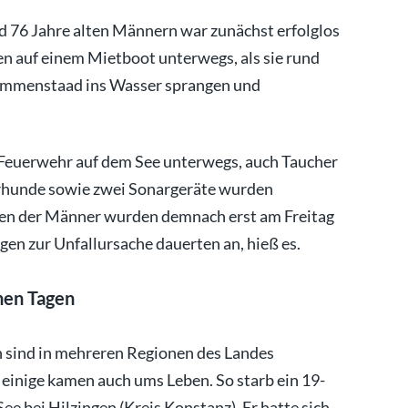
d 76 Jahre alten Männern war zunächst erfolglos
n auf einem Mietboot unterwegs, als sie rund
 Immenstaad ins Wasser sprangen und
Feuerwehr auf dem See unterwegs, auch Taucher
rhunde sowie zwei Sonargeräte wurden
ichen der Männer wurden demnach erst am Freitag
en zur Unfallursache dauerten an, hieß es.
nen Tagen
n sind in mehreren Regionen des Landes
einige kamen auch ums Leben. So starb ein 19-
 bei Hilzingen (Kreis Konstanz). Er hatte sich