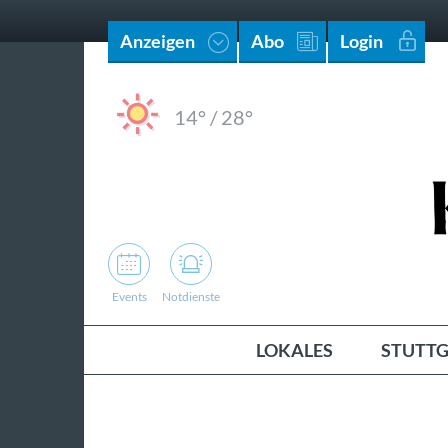
Anzeigen
Abo
Login
14°
/
28°
Events
Notdienste
LOKALES
STUTTG