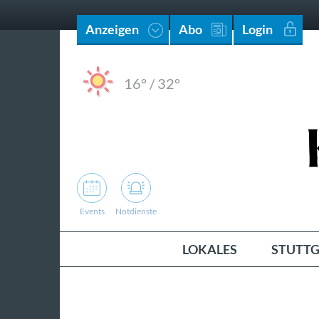
Anzeigen
Abo
Login
16°
/
32°
Events
Notdienste
LOKALES
STUTTG