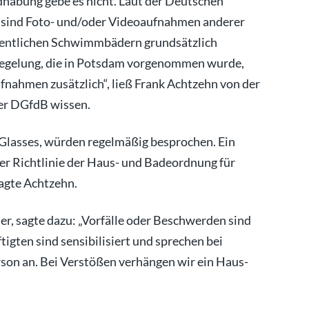
abung gebe es nicht. Laut der Deutschen
 sind Foto- und/oder Videoaufnahmen anderer
fentlichen Schwimmbädern grundsätzlich
 Regelung, die in Potsdam vorgenommen wurde,
fnahmen zusätzlich“, ließ Frank Achtzehn von der
er DGfdB wissen.
Glasses, würden regelmäßig besprochen. Ein
der Richtlinie der Haus- und Badeordnung für
sagte Achtzehn.
er, sagte dazu: „Vorfälle oder Beschwerden sind
igten sind sensibilisiert und sprechen bei
rson an. Bei Verstößen verhängen wir ein Haus-