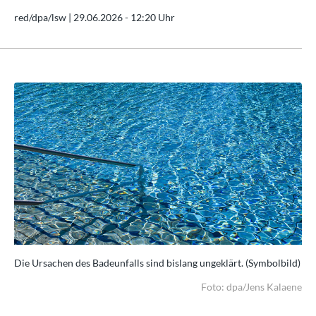
red/dpa/lsw |
29.06.2026 - 12:20 Uhr
ld)
Die Ursachen des Badeunfalls sind bislang ungeklärt. (Symbolbild)
Die
aene
Foto: dpa/Jens Kalaene