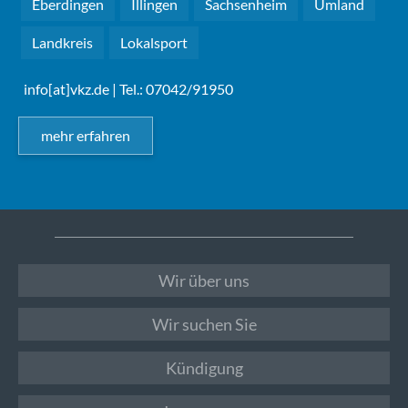
Eberdingen
Illingen
Sachsenheim
Umland
Landkreis
Lokalsport
info[at]vkz.de
| Tel.: 07042/91950
mehr erfahren
Wir über uns
Wir suchen Sie
Kündigung