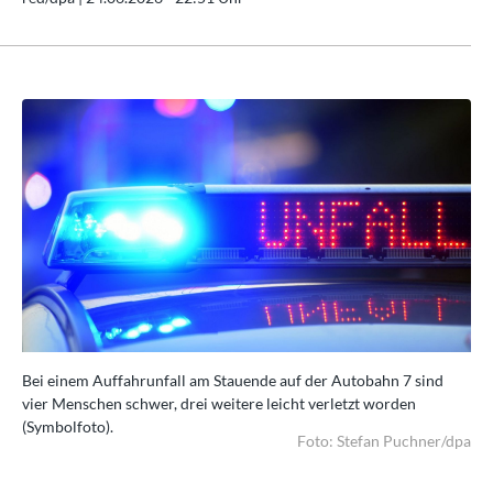
Bei einem Auffahrunfall am Stauende auf der Autobahn 7 sind
Bei
vier Menschen schwer, drei weitere leicht verletzt worden
vie
(Symbolfoto).
(Sy
/dpa
Foto: Stefan Puchner/dpa