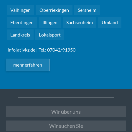
Vaihingen
Oberriexingen
Sersheim
Eberdingen
Illingen
Sachsenheim
Umland
Landkreis
Lokalsport
info[at]vkz.de
| Tel.: 07042/91950
mehr erfahren
Wir über uns
Wir suchen Sie