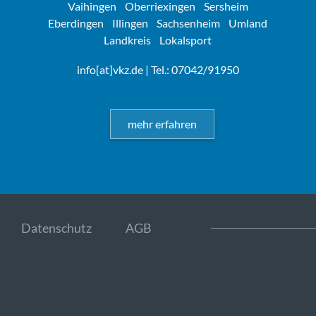
Vaihingen
Oberriexingen
Sersheim
Eberdingen
Illingen
Sachsenheim
Umland
Landkreis
Lokalsport
info[at]vkz.de
| Tel.: 07042/91950
mehr erfahren
Datenschutz
AGB