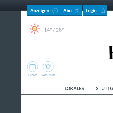
Anzeigen
Abo
Login
14°
/
28°
Events
Notdienste
LOKALES
STUTTG