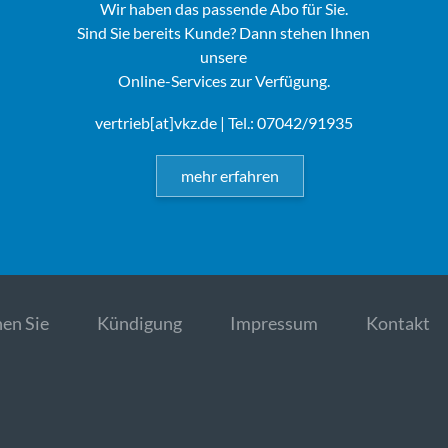
Wir haben das passende Abo für Sie.
Sind Sie bereits Kunde? Dann stehen Ihnen
unsere
Online-Services zur Verfügung.
vertrieb[at]vkz.de
| Tel.: 07042/91935
mehr erfahren
en Sie
Kündigung
Impressum
Kontakt