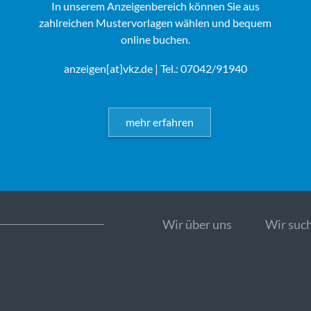
In unserem Anzeigenbereich können Sie aus
zahlreichen Mustervorlagen wählen und bequem
online buchen.
anzeigen[at]vkz.de
| Tel.: 07042/91940
mehr erfahren
Wir über uns
Wir such