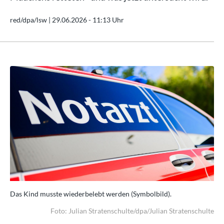
red/dpa/lsw |
29.06.2026 - 11:13 Uhr
Das Kind musste wiederbelebt werden (Symbolbild).
Das
ulte
Foto: Julian Stratenschulte/dpa/Julian Stratenschulte