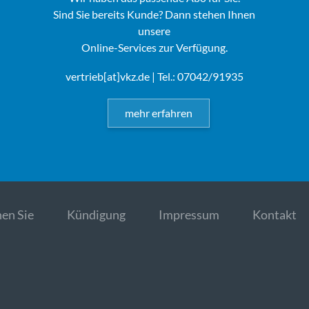
Sind Sie bereits Kunde? Dann stehen Ihnen
unsere
Online-Services zur Verfügung.
vertrieb[at]vkz.de
| Tel.: 07042/91935
mehr erfahren
en Sie
Kündigung
Impressum
Kontakt