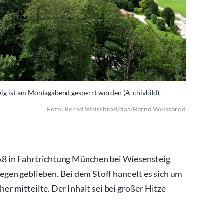
eig ist am Montagabend gesperrt worden (Archivbild).
Die A8 bei
Foto: Bernd Weissbrod/dpa/Bernd Weissbrod
 A8 in Fahrtrichtung München bei Wiesensteig
egen geblieben. Bei dem Stoff handelt es sich um
her mitteilte. Der Inhalt sei bei großer Hitze