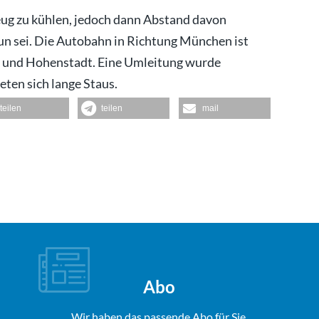
eug zu kühlen, jedoch dann Abstand davon
un sei. Die Autobahn in Richtung München ist
 und Hohenstadt. Eine Umleitung wurde
eten sich lange Staus.
teilen
teilen
mail
Abo
Wir haben das passende Abo für Sie.