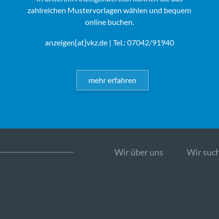
zahlreichen Mustervorlagen wählen und bequem
online buchen.
anzeigen[at]vkz.de
| Tel.: 07042/91940
mehr erfahren
Wir über uns
Wir such