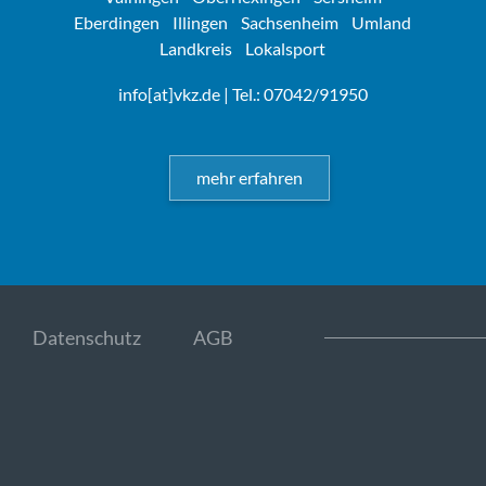
Eberdingen
Illingen
Sachsenheim
Umland
Landkreis
Lokalsport
info[at]vkz.de
| Tel.: 07042/91950
mehr erfahren
Datenschutz
AGB