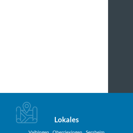
Lokales
Vaihingen
Oberriexingen
Sersheim