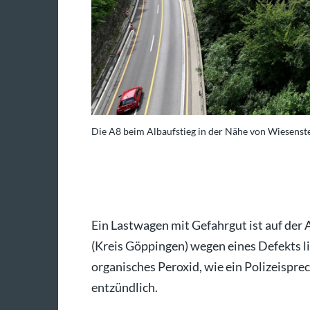
(Archivbild).
Die A8 beim Albaufstieg in der Nähe von Wiesenst
/dpa/Bernd Weissbrod
Ein Lastwagen mit Gefahrgut ist auf der
(Kreis Göppingen) wegen eines Defekts li
organisches Peroxid, wie ein Polizeisprec
entzündlich.