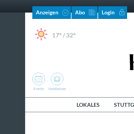
Anzeigen
Abo
Login
17°
/
32°
Events
Notdienste
LOKALES
STUTTG