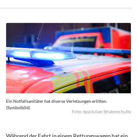
Ein Notfallsanitäter hat diverse Verletzungen erlitten.
Ein
(Symbolbild)
(Sy
ulte
Foto: dpa/Julian Stratenschulte
Während der Fahrt in einem Rettungswagen hat ein