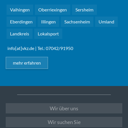
Vaihingen
Oberriexingen
Sersheim
Eberdingen
Illingen
Sachsenheim
Umland
Landkreis
Lokalsport
info[at]vkz.de
| Tel.: 07042/91950
mehr erfahren
Wir über uns
Wir suchen Sie