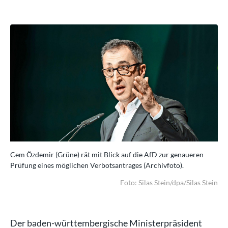
Cem Özdemir (Grüne) rät mit Blick auf die AfD zur genaueren
Cem
Prüfung eines möglichen Verbotsantrages (Archivfoto).
Prü
tein
Foto: Silas Stein/dpa/Silas Stein
Der baden-württembergische Ministerpräsident