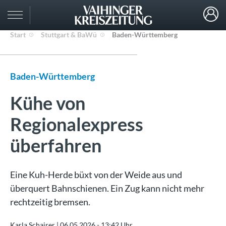
Start
Stuttgart & BaWü
Baden-Württemberg
Baden-Württemberg
Kühe von
Regionalexpress
überfahren
Eine Kuh-Herde büxt von der Weide aus und
überquert Bahnschienen. Ein Zug kann nicht mehr
rechtzeitig bremsen.
Karla Schairer |
06.05.2026 - 13:42 Uhr