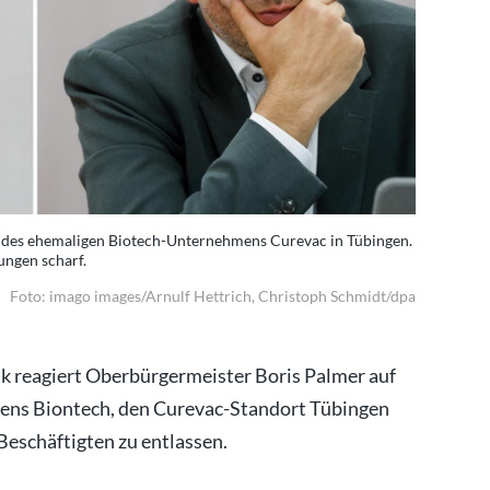
e des ehemaligen Biotech-Unternehmens Curevac in Tübingen.
ungen scharf.
Foto: imago images/Arnulf Hettrich, Christoph Schmidt/dpa
ik reagiert Oberbürgermeister Boris Palmer auf
ens Biontech, den Curevac-Standort Tübingen
Beschäftigten zu entlassen.