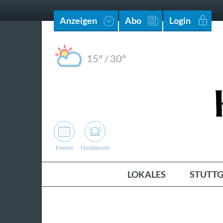
Anzeigen
Abo
Login
15°
/
30°
Events
Notdienste
LOKALES
STUTTG