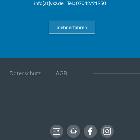
info[at]vkz.de
| Tel.: 07042/91950
mehr erfahren
Datenschutz
AGB