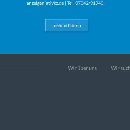
anzeigen[at]vkz.de
| Tel.: 07042/91940
mehr erfahren
Wir über uns
Wir such