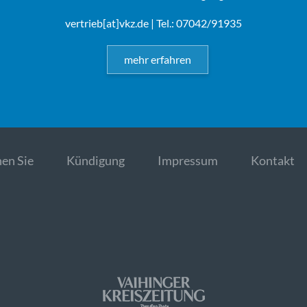
vertrieb[at]vkz.de
| Tel.: 07042/91935
mehr erfahren
en Sie
Kündigung
Impressum
Kontakt