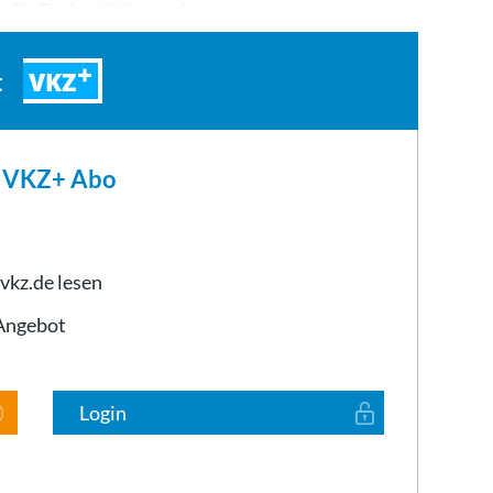
gen, für Baden-Württemberg…
VKZ
t
m VKZ+ Abo
 vkz.de lesen
-Angebot
Login