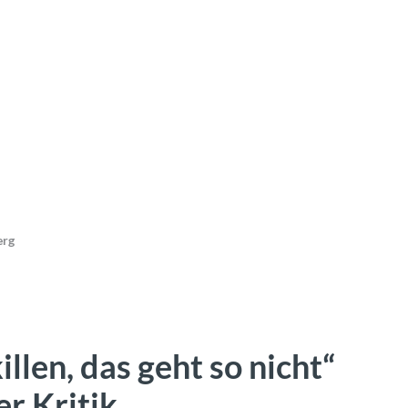
erg
illen, das geht so nicht“
er Kritik