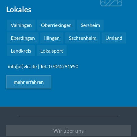
Lokales
Vaihingen
Oberriexingen
Sersheim
Eberdingen
Illingen
Sachsenheim
Umland
Landkreis
Lokalsport
info[at]vkz.de
| Tel.: 07042/91950
mehr erfahren
Wir über uns