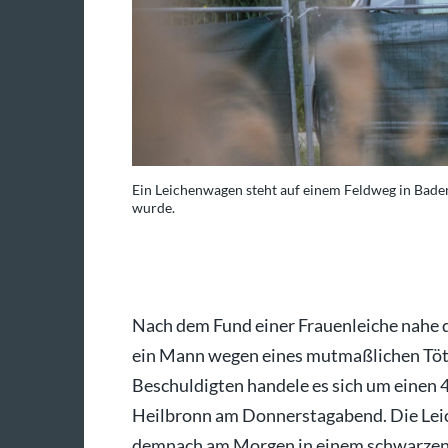
nem Auto entdeckt
Ein Leichenwagen steht auf einem Feldweg in Bade
wurde.
a/Jason Tschepljakow
Nach dem Fund einer Frauenleiche nahe
ein Mann wegen eines mutmaßlichen Tö
Beschuldigten handele es sich um einen 4
Heilbronn am Donnerstagabend. Die Leic
demnach am Morgen in einem schwarzen