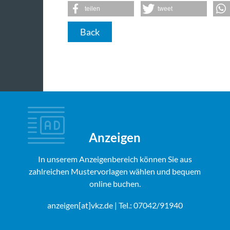
teilen
tweet
Back
Anzeigen
In unserem Anzeigenbereich können Sie aus
zahlreichen Mustervorlagen wählen und bequem
online buchen.
anzeigen[at]vkz.de
| Tel.: 07042/91940