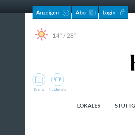
Anzeigen
Abo
Login
14°
/
28°
Events
Notdienste
LOKALES
STUTTG