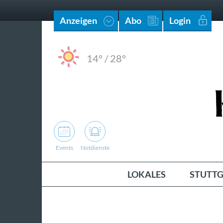
Anzeigen
Abo
Login
14°
/
28°
Events
Notdienste
LOKALES
STUTTG