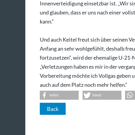
Innenverteidigung einsetzbar ist. „Wir s
und glauben, dass er uns nach einer voll
kann.“
Und auch Keitel freut sich über seinen V
Anfang an sehr wohlgefühlt, deshalb fr
fortzusetzen“, wird der ehemalige U-21-Na
„Verletzungen haben es mir in der vergan
Vorbereitung möchte ich Vollgas geben 
auch auf dem Platz noch mehr helfen.“
teilen
tweet
Back