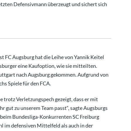
letzten Defensivmann überzeugt und sichert sich
st FC Augsburg hat die Leihe von Yannik Keitel
sburger eine Kaufoption, wie sie mitteilten.
tuttgart nach Augsburg gekommen. Aufgrund von
chs Spiele für den FCA.
 trotz Verletzungspech gezeigt, dass er mit
r gut zu unserem Team passt“, sagte Augsburgs
 beim Bundesliga-Konkurrenten SC Freiburg
l im defensiven Mittelfeld als auch in der