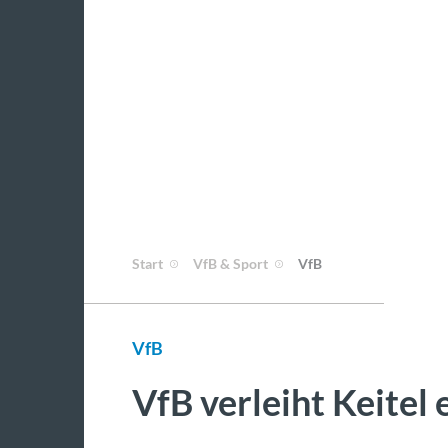
Start
VfB & Sport
VfB
VfB
VfB verleiht Keitel 