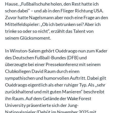
Hause, „Fußballschuhe holen, den Rest hatte ich
schon dabei“ – und ab in den Flieger Richtung USA.
Zuvor hatte Nagelsmann aber noch eine Frage an den
Mittelfeldspieler: „Ob ich betrunken sei? Aber ich
trinke so oder so nicht“, erzählt das Talent von
seinem Glücksmoment.
In Winston-Salem gehört Ouédraogo nun zum Kader
des Deutschen Fußball-Bundes (DFB) und
überzeugte bei einer Pressekonferenz mit seinem
Clubkollegen David Raum durch einen
sympathischen und humorvollen Auftritt. Dabei gilt
Ouédraogo eigentlich als eher ruhiger Typ. Als „sehr
zurückhaltend und mit guten Manieren“ beschreibt
ihn Raum. Auf dem Gelände der Wake Forest
University präsentierte sich der Jung-
Nationalspieler (Debüt im November 2025 mit