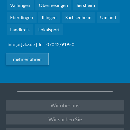
Vaihingen
Oberriexingen
Sersheim
Eberdingen
Illingen
Sachsenheim
Umland
Landkreis
Lokalsport
info[at]vkz.de
| Tel.: 07042/91950
mehr erfahren
Wir über uns
Wir suchen Sie