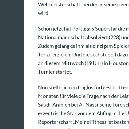
Weltmeisterschaft, bei der er seine eig
wird.
Schon jetzt hat Portugals Superstar die 
Nationalmannschaft absolviert (228) und
Zudem gelang es ihm als einzigem Spiele
Tor zu erzielen. Und die sechste soll d
an diesem Mittwoch (19 Uhr) in Houston
Turnier startet.
Nun stellt sich im fraglos fortgeschritte
Monaten für viele die Frage nach der Leis
Saudi-Arabien bei Al-Nassr seine Tore sch
exzentrische Star vor dem Abflug in die 
Reporterschar: „Meine Fitness ist bestens