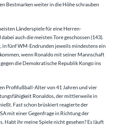
enen Bestmarken weiter in die Höhe schrauben
meisten Länderspiele für eine Herren-
 dabei auch die meisten Tore geschossen (143).
r, in fünf WM-Endrunden jeweils mindestens ein
azu kommen, wenn Ronaldo mit seiner Mannschaft
 gegen die Demokratische Republik Kongo ins
nen Profifußball-Alter von 41 Jahren und vier
tungsfähigkeit Ronaldos, der mittlerweile in
ießt. Fast schon brüskiert reagierte der
USA mit einer Gegenfrage in Richtung der
. Habt ihr meine Spiele nicht gesehen? Es läuft