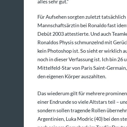
alles sehr gut.“
Für Aufsehen sorgten zuletzt tatsächlich
Mannschaftsärztin bei Ronaldo fast iden
Debüt 2003 attestierte. Und auch Teamkol
Ronaldos Physis schmunzelnd mit Gerücht
kein Photoshop ist. So sieht er wirklich a
noch in dieser Verfassung ist. Ich bin 26 u
Mittelfeld-Star von Paris Saint-Germain,
den eigenen Körper auszahlten.
Das wiederum gilt für mehrere prominen
einer Endrunde so viele Altstars teil – un
sondern sollen tragende Rollen übernehme
Argentinien, Luka Modric (40) bei den st