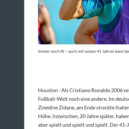
eine Rede sein.
Immer noch fit – auch mit solzen 41 Jahren kann b
: imago/ChrisxArjoon
Houston - Als Cristiano Ronaldo 2006 se
Fußball-Welt noch eine andere. Im deuts
Zinedine Zidane, am Ende streckte Italie
Höhe. Inzwischen, 20 Jahre später, haben 
aber spielt und spielt und spielt. Der 41-