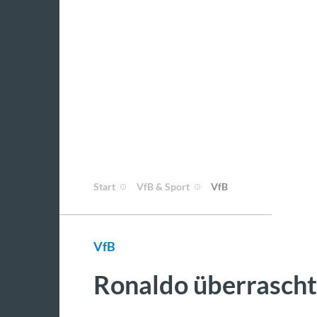
Start
VfB & Sport
VfB
VfB
Ronaldo überrascht