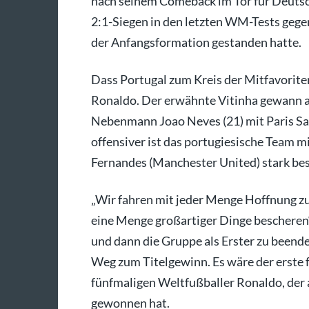
nach seinem Comeback im Tor für Deutsch
2:1-Siegen in den letzten WM-Tests gege
der Anfangsformation gestanden hatte.
Dass Portugal zum Kreis der Mitfavoriten 
Ronaldo. Der erwähnte Vitinha gewann a
Nebenmann Joao Neves (21) mit Paris S
offensiver ist das portugiesische Team m
Fernandes (Manchester United) stark bes
„Wir fahren mit jeder Menge Hoffnung z
eine Menge großartiger Dinge bescheren“,
und dann die Gruppe als Erster zu beenden
Weg zum Titelgewinn. Es wäre der erste fü
fünfmaligen Weltfußballer Ronaldo, der 
gewonnen hat.