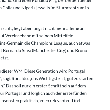
land. Und eben Ronaldo (41), der bei den beiden
n Chile und Nigeria jeweils im Sturmzentrum in
zählt, liegt aber längst nicht mehr alleine an
uf Vereinsebene mit seinem Mittelfeld-
aint-Germain die Champions League, auch etwas
it Bernardo Silva (Manchester City) und Bruno
etzt.
u dieser WM. Diese Generation wird Portugal
 sagt Ronaldo, „das Wichtigste ist, gut zu starten
.“ Das soll nur ein erster Schritt sein auf dem
r Portugal und folglich auch der erste für den
ansonsten praktisch jeden relevanten Titel