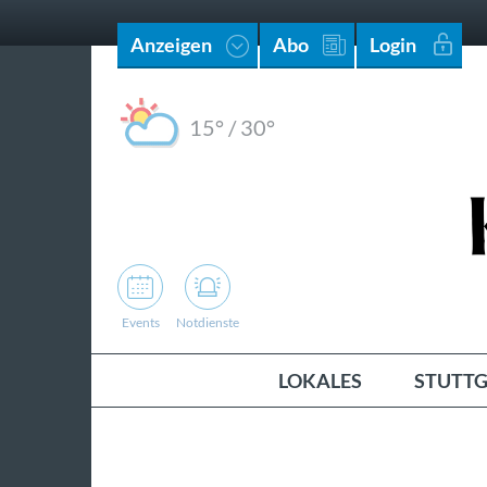
Anzeigen
Abo
Login
15°
/
30°
Events
Notdienste
LOKALES
STUTTG