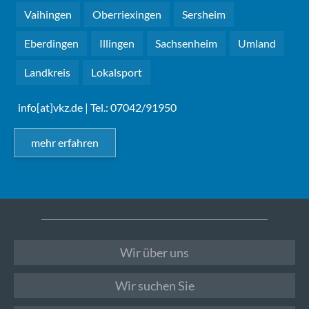
Vaihingen
Oberriexingen
Sersheim
Eberdingen
Illingen
Sachsenheim
Umland
Landkreis
Lokalsport
info[at]vkz.de
| Tel.: 07042/91950
mehr erfahren
Wir über uns
Wir suchen Sie