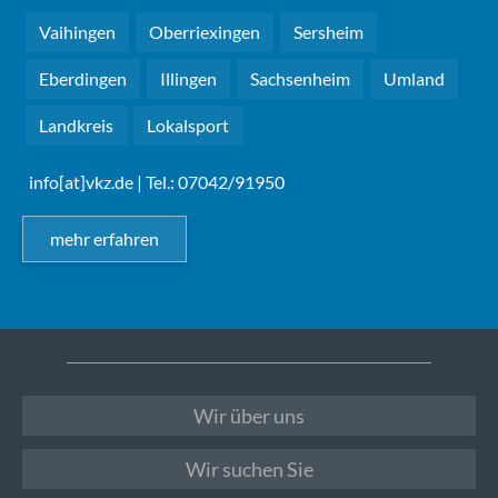
Vaihingen
Oberriexingen
Sersheim
Eberdingen
Illingen
Sachsenheim
Umland
Landkreis
Lokalsport
info[at]vkz.de
| Tel.: 07042/91950
mehr erfahren
Wir über uns
Wir suchen Sie