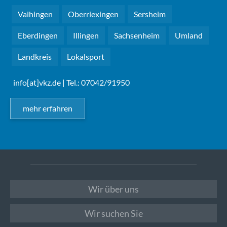
Vaihingen
Oberriexingen
Sersheim
Eberdingen
Illingen
Sachsenheim
Umland
Landkreis
Lokalsport
info[at]vkz.de
| Tel.: 07042/91950
mehr erfahren
Wir über uns
Wir suchen Sie