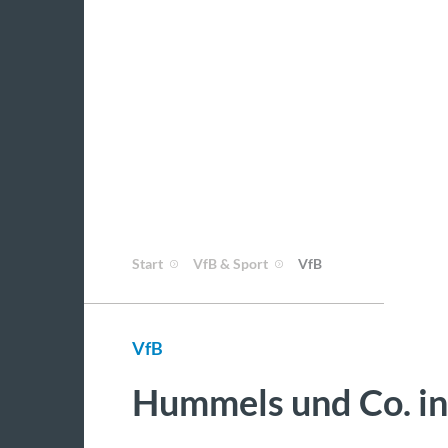
Start
VfB & Sport
VfB
VfB
Hummels und Co. in 