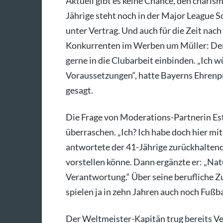
Aktuell gibt es keine Chance, den chari
Jährige steht noch in der Major League S
unter Vertrag. Und auch für die Zeit nac
Konkurrenten im Werben um Müller: Der 
gerne in die Clubarbeit einbinden. „Ich 
Voraussetzungen“, hatte Bayerns Ehrenp
gesagt.
Die Frage von Moderations-Partnerin Est
überraschen. „Ich? Ich habe doch hier mi
antwortete der 41-Jährige zurückhaltend 
vorstellen könne. Dann ergänzte er: „Nat
Verantwortung.“ Über seine berufliche Z
spielen ja in zehn Jahren auch noch Fußbal
Der Weltmeister-Kapitän trug bereits V