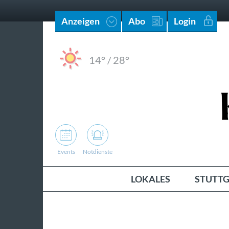
Anzeigen
Abo
Login
14°
/
28°
Events
Notdienste
LOKALES
STUTTG