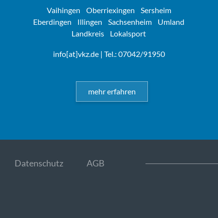
Vaihingen
Oberriexingen
Sersheim
Eberdingen
Illingen
Sachsenheim
Umland
Landkreis
Lokalsport
info[at]vkz.de
| Tel.: 07042/91950
mehr erfahren
Datenschutz
AGB