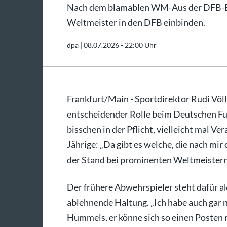
Nach dem blamablen WM-Aus der DFB-Elf
Weltmeister in den DFB einbinden.
dpa |
08.07.2026 - 22:00 Uhr
Frankfurt/Main - Sportdirektor Rudi Völ
entscheidender Rolle beim Deutschen Fuß
bisschen in der Pflicht, vielleicht mal V
Jährige: „Da gibt es welche, die nach mi
der Stand bei prominenten Weltmeistern
Der frühere Abwehrspieler steht dafür ak
ablehnende Haltung. „Ich habe auch gar ni
Hummels, er könne sich so einen Posten n