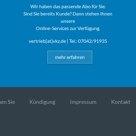
Wir haben das passende Abo für Sie.
Sind Sie bereits Kunde? Dann stehen Ihnen
unsere
Online-Services zur Verfügung.
vertrieb[at]vkz.de
| Tel.: 07042/91935
mehr erfahren
en Sie
Kündigung
Impressum
Kontakt