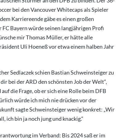
smatischen Stürmer an den DFB zu binden. Der 36-
occer bei den Vancouver Whitecaps als Spieler
h dem Karriereende gäbe es einen großen
FC Bayern würde seinen langjährigen Profi
wünsche mir Thomas Müller, er hätte alle
räsident Uli Hoeneß vor etwa einem halben Jahr
her Sedlaczek schien Bastian Schweinsteiger zu
t dir bei der ARD den schönsten Job der Welt“,
auf die Frage, ob er sich eine Rolle beim DFB
ürlich würde ich mich nie drücken vor der
ukunft sagte Schweinsteiger wenig konkret: „Wir
l, ich bin ja noch jung und knackig.“
erantwortung im Verband: Bis 2024 saß er im