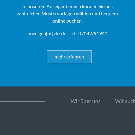
In unserem Anzeigenbereich können Sie aus
zahlreichen Mustervorlagen wählen und bequem
online buchen.
anzeigen[at]vkz.de
| Tel.: 07042/91940
mehr erfahren
Wir über uns
Wir such