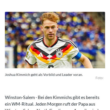
Joshua Kimmich geht als Vorbild und Leader voran.
Jos
to:
Foto:
Winston-Salem - Bei den Kimmichs gibt es bereits
ein WM-Ritual. Jeden Morgen ruft der Papa aus