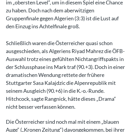
im „obersten Level“, um in diesem Spiel eine Chance
zu haben. Doch nach dem aberwitzigen
Gruppenfinale gegen Algerien (3:3) ist die Lust auf
den Einzug ins Achtelfinale groß.
Schließlich waren die Österreicher quasi schon
ausgeschieden, als Algeriens Riyad Mahrez die ÖFB-
Auswahl trotz eines gefühlten Nichtangriffspakts in
der Schlussphase ins Mark traf (90.+3). Doch in einer
dramatischen Wendung rettete der frühere
Stuttgarter Sasa Kalajdzic die Alpenrepublik mit
seinem Ausgleich (90.+6) in die K.-o.-Runde.
Hitchcock, sagte Rangnick, hätte dieses „Drama“
nicht besser verfassen können.
Die Österreicher sind noch mal mit einem „blauen
Auge“ („Kronen Zeitung“) davongekommen, bei ihrer