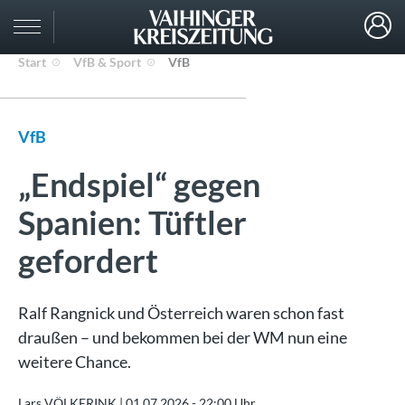
Start
VfB & Sport
VfB
VfB
„Endspiel“ gegen
Spanien: Tüftler
gefordert
Ralf Rangnick und Österreich waren schon fast
draußen – und bekommen bei der WM nun eine
weitere Chance.
Lars VÖLKERINK |
01.07.2026 - 22:00 Uhr