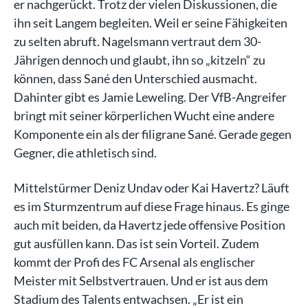
er nachgerückt. Trotz der vielen Diskussionen, die
ihn seit Langem begleiten. Weil er seine Fähigkeiten
zu selten abruft. Nagelsmann vertraut dem 30-
Jährigen dennoch und glaubt, ihn so „kitzeln“ zu
können, dass Sané den Unterschied ausmacht.
Dahinter gibt es Jamie Leweling. Der VfB-Angreifer
bringt mit seiner körperlichen Wucht eine andere
Komponente ein als der filigrane Sané. Gerade gegen
Gegner, die athletisch sind.
Mittelstürmer Deniz Undav oder Kai Havertz? Läuft
es im Sturmzentrum auf diese Frage hinaus. Es ginge
auch mit beiden, da Havertz jede offensive Position
gut ausfüllen kann. Das ist sein Vorteil. Zudem
kommt der Profi des FC Arsenal als englischer
Meister mit Selbstvertrauen. Und er ist aus dem
Stadium des Talents entwachsen. „Er ist ein