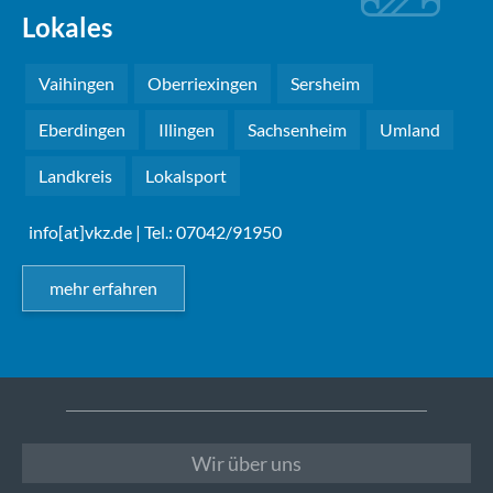
Lokales
Vaihingen
Oberriexingen
Sersheim
Eberdingen
Illingen
Sachsenheim
Umland
Landkreis
Lokalsport
info[at]vkz.de
| Tel.: 07042/91950
mehr erfahren
Wir über uns