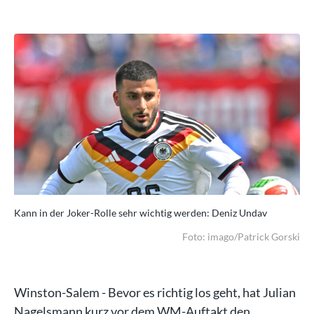
Kann in der Joker-Rolle sehr wichtig werden: Deniz Undav
Kan
rski
Foto: imago/Patrick Gorski
Winston-Salem - Bevor es richtig los geht, hat Julian
Nagelsmann kurz vor dem WM-Auftakt den