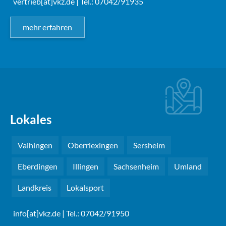
vertrieb[at]vkz.de
| Tel.: 07042/91935
mehr erfahren
Lokales
Vaihingen
Oberriexingen
Sersheim
Eberdingen
Illingen
Sachsenheim
Umland
Landkreis
Lokalsport
info[at]vkz.de
| Tel.: 07042/91950