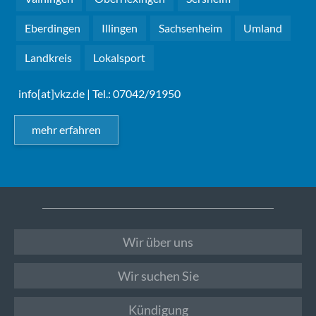
Eberdingen
Illingen
Sachsenheim
Umland
Landkreis
Lokalsport
info[at]vkz.de
| Tel.: 07042/91950
mehr erfahren
Wir über uns
Wir suchen Sie
Kündigung