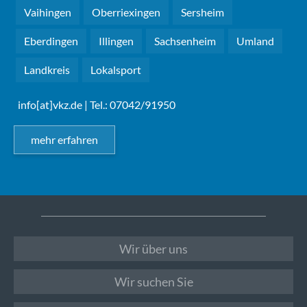
Vaihingen
Oberriexingen
Sersheim
Eberdingen
Illingen
Sachsenheim
Umland
Landkreis
Lokalsport
info[at]vkz.de
| Tel.: 07042/91950
mehr erfahren
Wir über uns
Wir suchen Sie