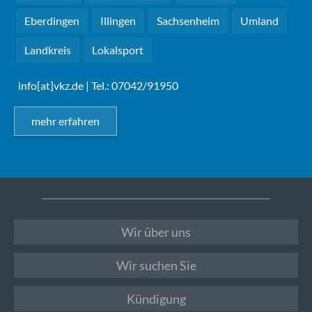
Eberdingen
Illingen
Sachsenheim
Umland
Landkreis
Lokalsport
info[at]vkz.de
| Tel.: 07042/91950
mehr erfahren
Wir über uns
Wir suchen Sie
Kündigung