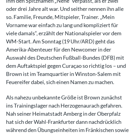
ihm den Spitznamen „Nene“ verpasst, als er zwei
oder drei Jahre alt war. Und seither nennen ihn alle
so. Familie, Freunde, Mitspieler, Trainer. „Mein
Vorname war einfach zu lang und kompliziert für
viele damals“, erzählt der Nationalspieler vor dem
WM-Start. Am Sonntag (19 Uhr/ARD) geht das
Amerika-Abenteuer für den Newcomer in der
Auswahl des Deutschen Fußball-Bundes (DFB) mit
dem Auftaktspiel gegen Curaçao so richtig los – und
Brown ist im Teamquartier in Winston-Salem mit
Feuereifer dabei, sich einen Namen zu machen.
Als nahezu unbekannte Größe ist Brown zunächst
ins Trainingslager nach Herzogenaurach gefahren.
Nah seiner Heimatstadt Amberg in der Oberpfalz
hat sich der Wahl-Frankfurter dann nachdrücklich
während den Übungseinheiten im Fränkischen sowie