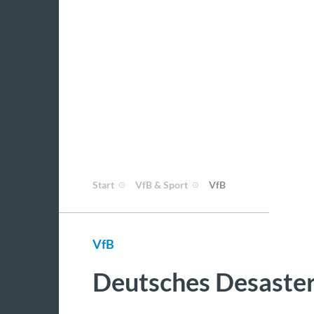
Start
VfB & Sport
VfB
VfB
Deutsches Desaste