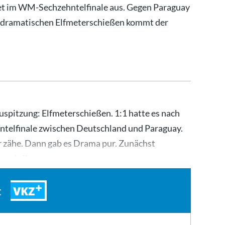
et im WM-Sechzehntelfinale aus. Gegen Paraguay
Im dramatischen Elfmeterschießen kommt der
uspitzung: Elfmeterschießen. 1:1 hatte es nach
elfinale zwischen Deutschland und Paraguay.
hr zähe. Dann gab es Drama pur. Zunächst
emade ihre…
VKZ
t