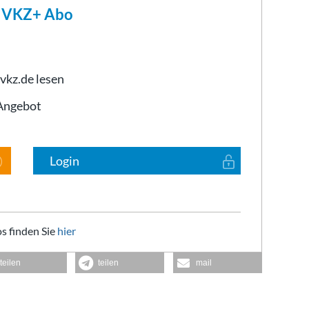
m VKZ+ Abo
 vkz.de lesen
-Angebot
Login
s finden Sie
hier
teilen
teilen
mail