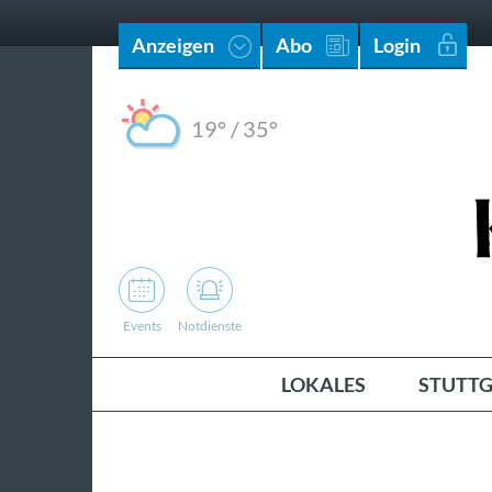
Anzeigen
Abo
Login
19°
/
35°
Events
Notdienste
LOKALES
STUTTG