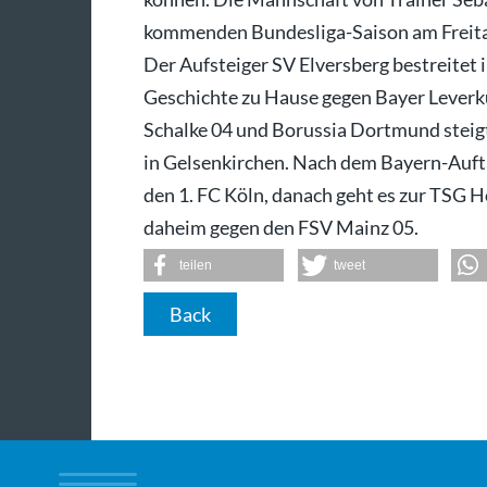
kommenden Bundesliga-Saison am Freitag
Der Aufsteiger SV Elversberg bestreitet i
Geschichte zu Hause gegen Bayer Leverk
Schalke 04 und Borussia Dortmund steigt
in Gelsenkirchen. Nach dem Bayern-Auft
den 1. FC Köln, danach geht es zur TSG 
daheim gegen den FSV Mainz 05.
teilen
tweet
Back