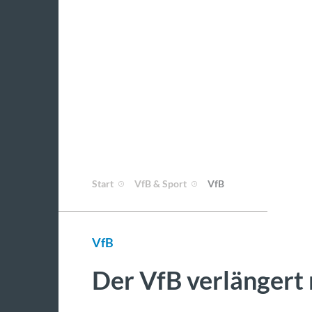
Start
VfB & Sport
VfB
VfB
Der VfB verlängert