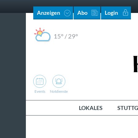
Anzeigen
Abo
Login
15°
/
29°
Events
Notdienste
LOKALES
STUTTG