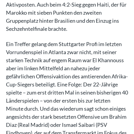
Aktivposten. Auch beim 4:2-Sieg gegen Haiti, der für
Marokko mit sieben Punkten den zweiten
Gruppenplatz hinter Brasilien und den Einzug ins
Sechzehntelfinale brachte.
Ein Treffer gelang dem Stuttgarter Profi im letzten
Vorrundenspiel in Atlanta zwar nicht, mit seiner
starken Technik auf engem Raum war El Khannouss
aber im linken Mittelfeld an nahezu jeder
gefährlichen Offensivaktion des amtierenden Afrika-
Cup-Siegers beteiligt. Eine Folge: Der 22-Jährige
spielte – zum erst dritten Mal in seinen bisherigen 40
Länderspielen – von der ersten bis zur letzten
Minute durch. Und das wiederum sagt schon einiges
angesichts der stark besetzten Offensive um Brahim
Diaz (Real Madrid) oder Ismael Saibari (PSV
Eindhoven), der auf dem Transfermarkt im Fokus des