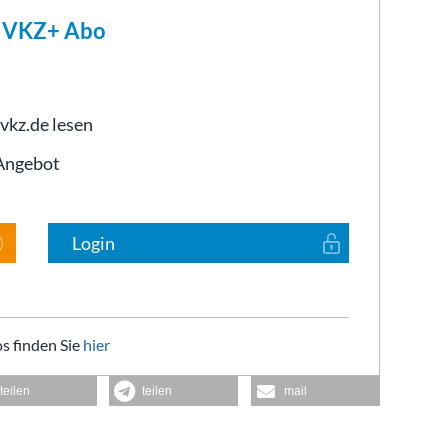
m VKZ+ Abo
 vkz.de lesen
-Angebot
Login
s finden Sie
hier
teilen
teilen
mail