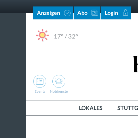
Anzeigen
Abo
Login
17°
/
32°
Events
Notdienste
LOKALES
STUTTG