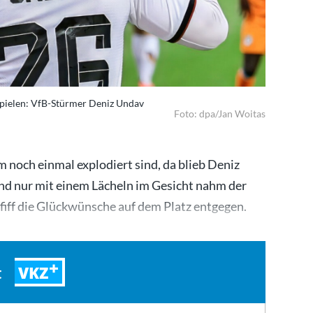
spielen: VfB-Stürmer Deniz Undav
Foto: dpa/Jan Woitas
 noch einmal explodiert sind, da blieb Deniz
nd nur mit einem Lächeln im Gesicht nahm der
iff die Glückwünsche auf dem Platz entgegen.
chen…
VKZ
t