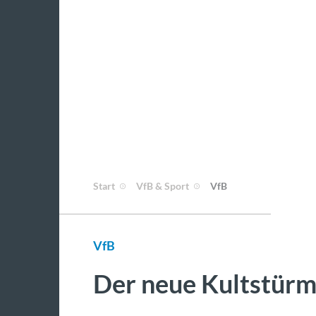
Start
VfB & Sport
VfB
VfB
Der neue Kultstürm