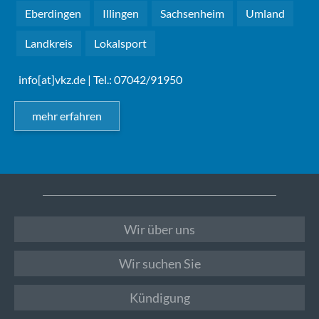
Eberdingen
Illingen
Sachsenheim
Umland
Landkreis
Lokalsport
info[at]vkz.de
| Tel.: 07042/91950
mehr erfahren
Wir über uns
Wir suchen Sie
Kündigung